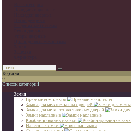
Все категории
Доводчики дверные
Накладки дверные
Петли дверные
Раздвижные системы
Ручки дверные
Упоры дверные
Цилиндровые механизмы
Замки
Защелки
Фурнитура
Корзина
0
Список категорий
Замки
Врезные комплекты
Замки для межкомнатных дверей
Замки для металлопластиковых дверей
Замки накладные
Комбинированные замки
Навесные замки
Сувальдные замки