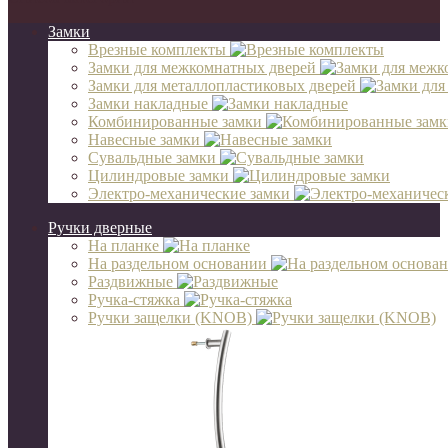
Замки
Врезные комплекты
Замки для межкомнатных дверей
Замки для металлопластиковых дверей
Замки накладные
Комбинированные замки
Навесные замки
Сувальдные замки
Цилиндровые замки
Электро-механические замки
Ручки дверные
На планке
На раздельном основании
Раздвижные
Ручка-стяжка
Ручки защелки (KNOB)