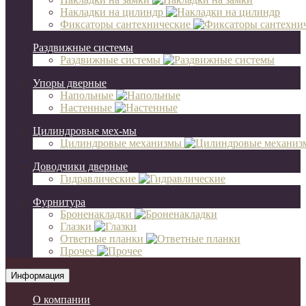
Накладки на цилиндр
Фиксаторы сантехнические
Раздвижные системы
Раздвижные системы
Упоры дверные
Напольные
Настенные
Цилиндровые мех-мы
Цилиндровые механизмы
Доводчики дверные
Гидравлические
Фурнитура
Броненакладки
Глазки
Ответные планки
Прочее
Информация
О компании