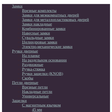
Замки
Врезные комплекты
Замки для межкомнатных дверей
Замки для металлопластиковых дверей
Замки накладные
Комбинированные замки
Навесные замки
Сувальдные замки
Цилиндровые замки
Электро-механические замки
Ручки дверные
На планке
На раздельном основании
Раздвижные
Ручка-стяжка
Ручки защелки (KNOB)
Скобы
Петли дверные
Врезные петли
Накладные петли
Универсальные
Защелки
С магнитным язычком
45 мм