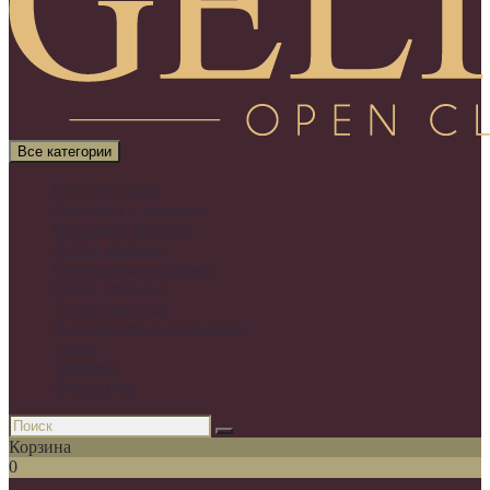
Все категории
Все категории
Доводчики дверные
Накладки дверные
Петли дверные
Раздвижные системы
Ручки дверные
Упоры дверные
Цилиндровые механизмы
Замки
Защелки
Фурнитура
Корзина
0
Список категорий