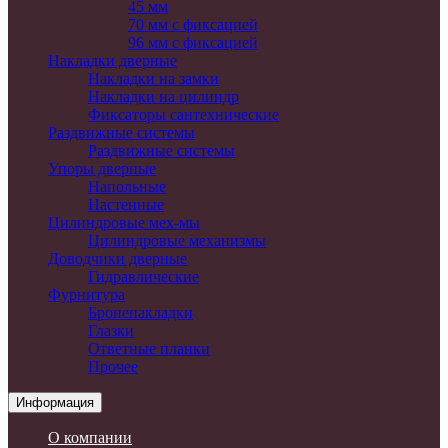
45 мм
70 мм c фиксацией
96 мм с фиксацией
Накладки дверные
Накладки на замки
Накладки на цилиндр
Фиксаторы сантехнические
Раздвижные системы
Раздвижные системы
Упоры дверные
Напольные
Настенные
Цилиндровые мех-мы
Цилиндровые механизмы
Доводчики дверные
Гидравлические
Фурнитура
Броненакладки
Глазки
Ответные планки
Прочее
Информация
О компании