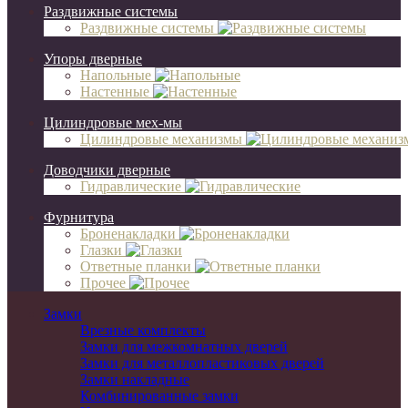
Раздвижные системы
Раздвижные системы
Упоры дверные
Напольные
Настенные
Цилиндровые мех-мы
Цилиндровые механизмы
Доводчики дверные
Гидравлические
Фурнитура
Броненакладки
Глазки
Ответные планки
Прочее
Замки
Врезные комплекты
Замки для межкомнатных дверей
Замки для металлопластиковых дверей
Замки накладные
Комбинированные замки