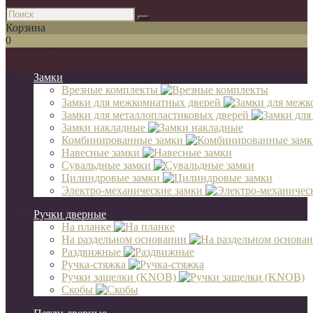
Корзина
0
Список категорий
Замки
Врезные комплекты
Замки для межкомнатных дверей
Замки для металлопластиковых дверей
Замки накладные
Комбинированные замки
Навесные замки
Сувальдные замки
Цилиндровые замки
Электро-механические замки
Ручки дверные
На планке
На раздельном основании
Раздвижные
Ручка-стяжка
Ручки защелки (KNOB)
Скобы