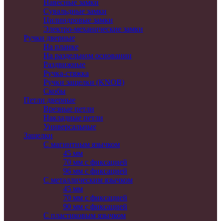
Навесные замки
Сувальдные замки
Цилиндровые замки
Электро-механические замки
Ручки дверные
На планке
На раздельном основании
Раздвижные
Ручка-стяжка
Ручки защелки (KNOB)
Скобы
Петли дверные
Врезные петли
Накладные петли
Универсальные
Защелки
С магнитным язычком
45 мм
70 мм c фиксацией
96 мм с фиксацией
С металлическим язычком
45 мм
70 мм c фиксацией
90 мм с фиксацией
С пластиковым язычком