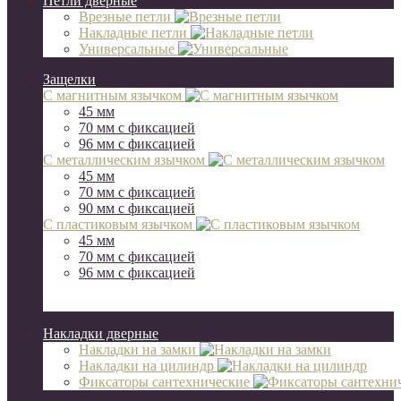
Петли дверные
Врезные петли
Накладные петли
Универсальные
Защелки
С магнитным язычком
45 мм
70 мм c фиксацией
96 мм с фиксацией
С металлическим язычком
45 мм
70 мм c фиксацией
90 мм с фиксацией
С пластиковым язычком
45 мм
70 мм c фиксацией
96 мм с фиксацией
Накладки дверные
Накладки на замки
Накладки на цилиндр
Фиксаторы сантехнические