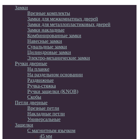
Замки
Врезные комплекты
Замки для межкомнатных дверей
Замки для металлопластиковых дверей
Замки накладные
Комбинированные замки
Навесные замки
Сувальдные замки
Цилиндровые замки
Электро-механические замки
Ручки дверные
На планке
На раздельном основании
Раздвижные
Ручка-стяжка
Ручки защелки (KNOB)
Скобы
Петли дверные
Врезные петли
Накладные петли
Универсальные
Защелки
С магнитным язычком
45 мм