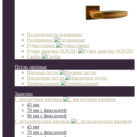
На раздельном основании
Раздвижные
Ручка-стяжка
Ручки защелки (KNOB)
Скобы
Петли дверные
Врезные петли
Накладные петли
Универсальные
Защелки
С магнитным язычком
45 мм
70 мм c фиксацией
96 мм с фиксацией
С металлическим язычком
45 мм
70 мм c фиксацией