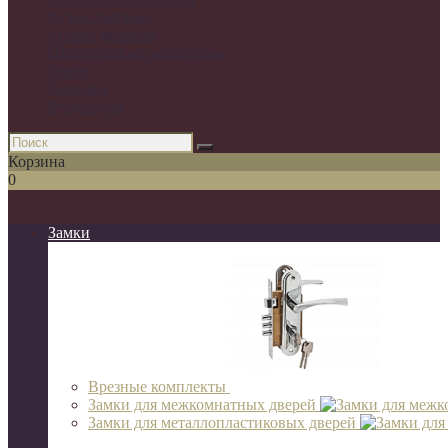
Ручки дверные
Упоры дверные
Цилиндровые механизмы
Замки
Защелки
Фурнитура
Корзина
0
Список категорий
Замки
Врезные комплекты
Замки для межкомнатных дверей
Замки для металлопластиковых дверей