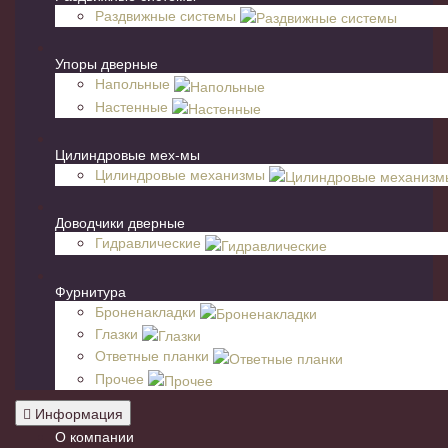
Раздвижные системы
Упоры дверные
Напольные
Настенные
Цилиндровые мех-мы
Цилиндровые механизмы
Доводчики дверные
Гидравлические
Фурнитура
Броненакладки
Глазки
Ответные планки
Прочее
Информация
О компании