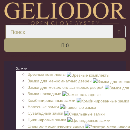
0
Список категорий
Замки
Врезные комплекты
Замки для межкомнатных дверей
Замки для металлопластиковых дверей
Замки накладные
Комбинированные замки
Навесные замки
Сувальдные замки
Цилиндровые замки
Электро-механические замки