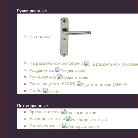
Ручки дверные
На планке
На раздельном основании
Раздвижные
Ручка-стяжка
Ручки защелки (KNOB)
Скобы
Петли дверные
Врезные петли
Накладные петли
Универсальные