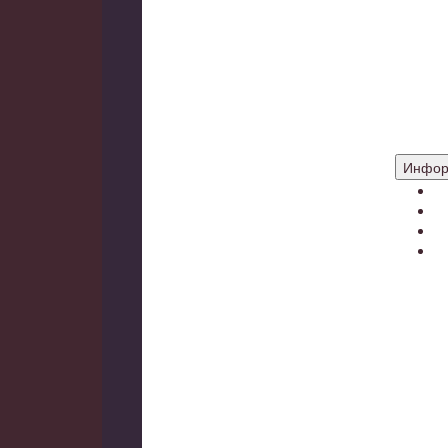
Доводчик
Гидравлич
Фурнитур
Броненак
Глазки
Ответные 
Прочее
Инфор
О
Г
А
К