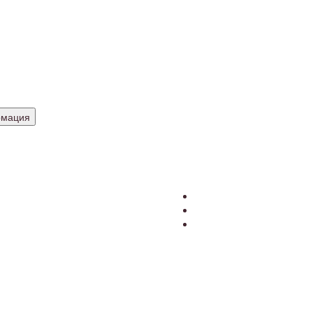
и дверные
еские
а
ладки
планки
мация
 компании
де купить?
кции
онтакты