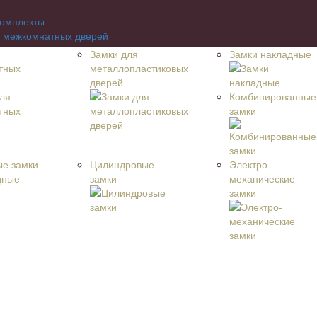
комплекты
я межкомнатных дверей
 металлопластиковых дверей
Замки для
Замки накладные
кладные
тных
металлопластиковых
ованные замки
дверей
 замки
Комбинированные
ые замки
замки
вые замки
еханические замки
рные
е замки
Цилиндровые
Электро-
ьном основании
замки
механические
ые
замки
жка
елки (KNOB)
ерные
петли
е петли
льные