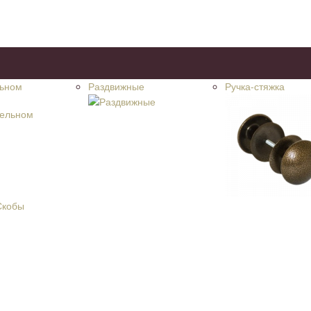
льном
Раздвижные
Ручка-стяжка
и